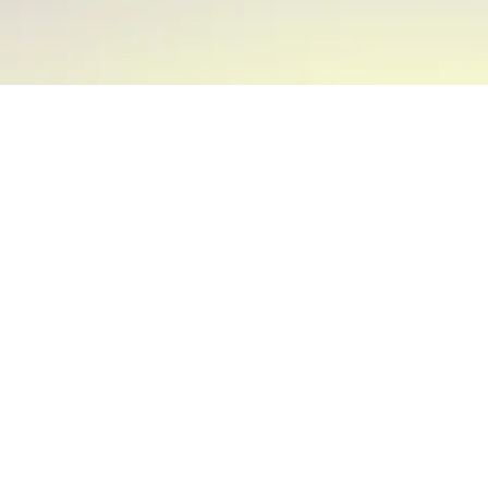
PLATAFORMA
CASOS DE USO
Home
Bienes Raíces
Recaudación
Seguros
Pagos
Educación
Agentes de Cobranza
Autopistas
Conexiones 360
Telecomunicaciones
Agentes de Reconciliación
Servicios Básicos
Agentes de Soporte
Financieras
Agentes de Ventas
Bienes de Consumo & Retail
DESARROLLADORES
Salud