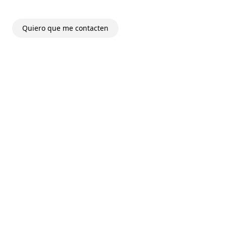
Quiero que me contacten
s
Centraliza recaudación.
Ordena ventas, pagos
Redu
y estados de deuda en un solo lugar.
para 