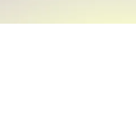
PLATAFORMA
CASOS DE USO
Home
Bienes Raíces
Recaudación
Seguros
Pagos
Educación
Agentes de Cobranza
Autopistas
Conexiones 360
Telecomunicaciones
Agentes de Reconciliación
Servicios Básicos
Agentes de Soporte
Financieras
Agentes de Ventas
Bienes de Consumo & Retail
DESARROLLADORES
Salud