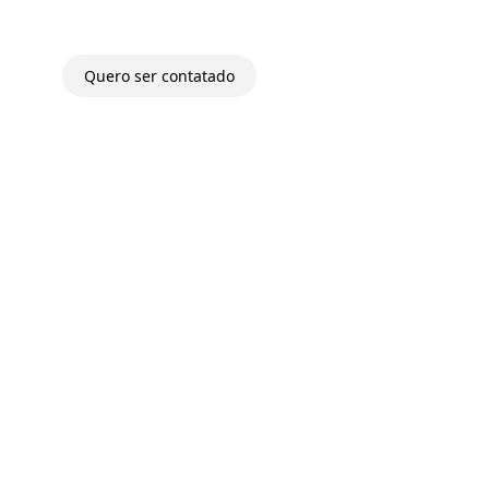
s.
Quero ser contatado
 e
Reduza horas administrativas.
Conciliação
Cobr
automática e comunicações para reduzir
Auto
carga manual.
auto