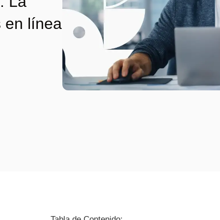
n: La
 en línea
Tabla de Contenido: