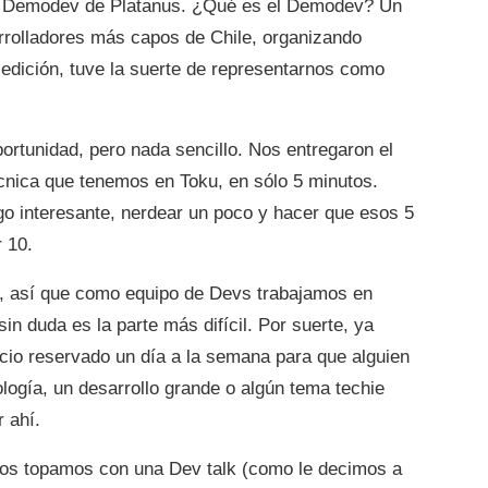
l Demodev de Platanus. ¿Qué es el Demodev? Un
rrolladores más capos de Chile, organizando
 edición, tuve la suerte de representarnos como
rtunidad, pero nada sencillo. Nos entregaron el
écnica que tenemos en Toku, en sólo 5 minutos.
lgo interesante, nerdear un poco y hacer que esos 5
r 10.
o, así que como equipo de Devs trabajamos en
in duda es la parte más difícil. Por suerte, ya
io reservado un día a la semana para que alguien
ología, un desarrollo grande o algún tema techie
 ahí.
e nos topamos con una Dev talk (como le decimos a