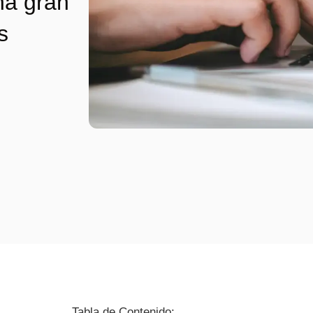
na gran
s
Tabla de Contenido: